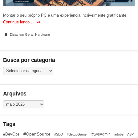
Montar o seu próprio PC é uma experiência incrivelmente gratificante.
Continue lendo …
Dicas em Geral
,
Hardware
Busca por categoria
Busca
por
categoria
Arquivos
Arquivos
Tags
#OpenSource
#DevOps
#SysAdmin
#SEO
#SetupGamer
adobe
ASP