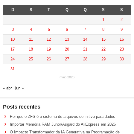
D
S
T
Q
Q
S
S
1
2
3
4
5
6
7
8
9
10
11
12
13
14
15
16
17
18
19
20
21
22
23
24
25
26
27
28
29
30
31
maio 2026
« abr
jun »
Posts recentes
Por que o ZFS é o sistema de arquivos definitivo para dados
Importar Memória RAM Juhor/Asgard do AliExpress em 2026
O Impacto Transformador da IA Generativa na Programação de