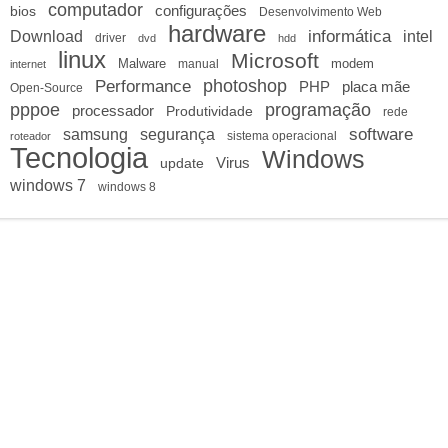
computador
configurações
bios
Desenvolvimento Web
hardware
informática
Download
intel
driver
dvd
hdd
linux
Microsoft
Malware
manual
modem
internet
photoshop
Performance
PHP
placa mãe
Open-Source
pppoe
programação
processador
Produtividade
rede
software
samsung
segurança
sistema operacional
roteador
Tecnologia
Windows
Virus
update
windows 7
windows 8