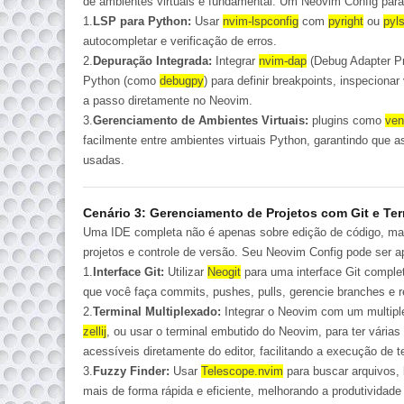
de ambientes virtuais é fundamental. Um
Neovim Config
para
1.
LSP para Python:
Usar
nvim-lspconfig
com
pyright
ou
pyl
autocompletar e verificação de erros.
2.
Depuração Integrada:
Integrar
nvim-dap
(Debug Adapter Pr
Python (como
debugpy
) para definir breakpoints, inspeciona
a passo diretamente no Neovim.
3.
Gerenciamento de Ambientes Virtuais:
plugins
como
ven
facilmente entre ambientes virtuais Python, garantindo que 
usadas.
Cenário 3: Gerenciamento de Projetos com Git e Ter
Uma IDE completa não é apenas sobre edição de código, m
projetos e controle de versão. Seu
Neovim Config
pode ser a
1.
Interface Git:
Utilizar
Neogit
para uma interface Git comple
que você faça commits, pushes, pulls, gerencie branches e re
2.
Terminal Multiplexado:
Integrar o Neovim com um multip
zellij
, ou usar o
terminal
embutido do Neovim, para ter vária
acessíveis diretamente do editor, facilitando a execução de 
3.
Fuzzy Finder:
Usar
Telescope.nvim
para buscar arquivos, 
mais de forma rápida e eficiente, melhorando a
produtividade