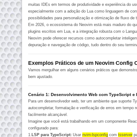
muitas IDEs em termos de
produtividade
e experiência do usu
especialmente com a adoção do
Lua
como linguagem de conf
possibilidades para personalização e otimização de fluxo de t
Em 2026, o ecossistema do Neovim está mais maduro do q
plugins
escritos em Lua, e a integração robusta com o Langua
Neovim pode oferecer recursos como autocompletar inteligent
depuração e navegação de código, tudo dentro do seu
termin
Exemplos Práticos de um Neovim Config 
Vamos mergulhar em alguns cenários práticos que demonst
bem ajustado.
Cenário 1: Desenvolvimento Web com TypeScript e 
Para um desenvolvedor web, ter um ambiente que suporte T
autocompletar, formatação e verificação de erros em tempo r
facilmente alcançável.
Imagine que você está trabalhando em um componente Rea
configurado para:
1.
LSP para TypeScript:
Usar
nvim-lspconfig
com
tsserver
pa