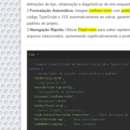
definições de tipo, refatoração e diagnósticos de erro enquant
2.
Formatação Automática:
Integrar
conform.nvim
com
pretti
código TypeScript e JSX automaticamente ao salvar, garanti
padrões de projeto.
3.
Navegação Rápida:
Utilizar
Flash.nvim
para saltar rapidam
arquivos relacionados, aumentando significativamente a
prod