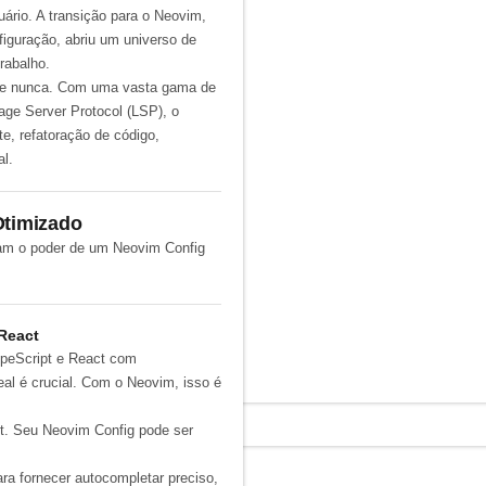
ário. A transição para o Neovim,
iguração, abriu um universo de
rabalho.
ue nunca. Com uma vasta gama de
ge Server Protocol (
LSP
), o
e, refatoração de código,
al
.
Otimizado
ram o poder de um
Neovim Config
React
ypeScript e React com
eal é crucial. Com o Neovim, isso é
ct. Seu
Neovim Config
pode ser
ra fornecer autocompletar preciso,