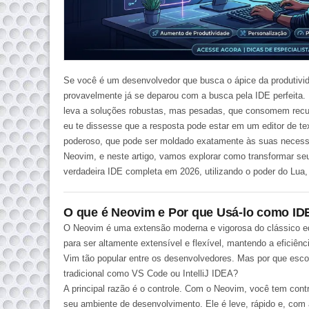
Se você é um desenvolvedor que busca o ápice da
produtivi
provavelmente já se deparou com a busca pela IDE perfeita.
leva a soluções robustas, mas pesadas, que consomem recurs
eu te dissesse que a resposta pode estar em um editor de te
poderoso, que pode ser moldado exatamente às suas neces
Neovim, e neste artigo, vamos explorar como transformar s
verdadeira IDE completa em 2026, utilizando o poder do
Lua
O que é Neovim e Por que Usá-lo como ID
O Neovim é uma extensão moderna e vigorosa do clássico edit
para ser altamente extensível e flexível, mantendo a eficiên
Vim tão popular entre os desenvolvedores. Mas por que es
tradicional como VS Code ou IntelliJ IDEA?
A principal razão é o controle. Com o Neovim, você tem contr
seu ambiente de desenvolvimento. Ele é leve, rápido e, com 