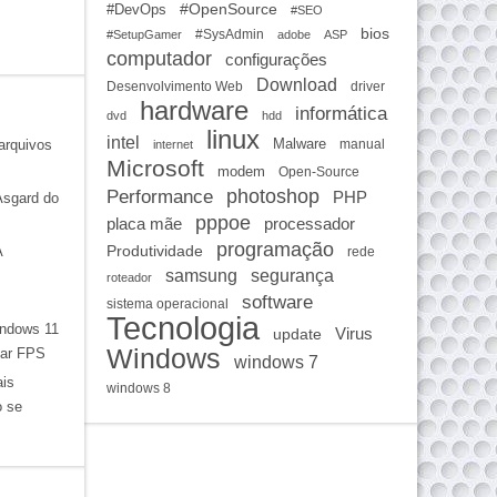
#OpenSource
#DevOps
#SEO
bios
#SysAdmin
#SetupGamer
adobe
ASP
computador
configurações
Download
Desenvolvimento Web
driver
hardware
informática
dvd
hdd
linux
intel
arquivos
Malware
manual
internet
Microsoft
modem
Open-Source
photoshop
Performance
PHP
Asgard do
pppoe
placa mãe
processador
programação
A
Produtividade
rede
samsung
segurança
roteador
software
sistema operacional
Tecnologia
ndows 11
Virus
update
Windows
har FPS
windows 7
ais
windows 8
o se