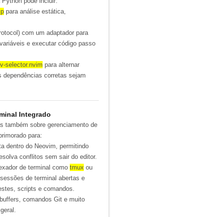
 Python pode incluir:
sp
para análise estática,
otocol) com um adaptador para
r variáveis e executar código passo
v-selector.nvim
para alternar
as dependências corretas sejam
minal Integrado
as também sobre gerenciamento de
primorado para:
ta dentro do Neovim, permitindo
solva conflitos sem sair do editor.
lexador de
terminal
como
tmux
ou
s sessões de
terminal
abertas e
testes, scripts e comandos.
buffers, comandos Git e muito
geral.