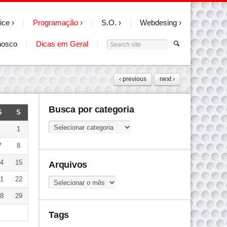
ice
Programação
S.O.
Webdesing
nosco
Dicas em Geral
‹ previous
next ›
Busca por categoria
S
S
Busca
1
por
7
8
categoria
4
15
Arquivos
1
22
Arquivos
8
29
Tags