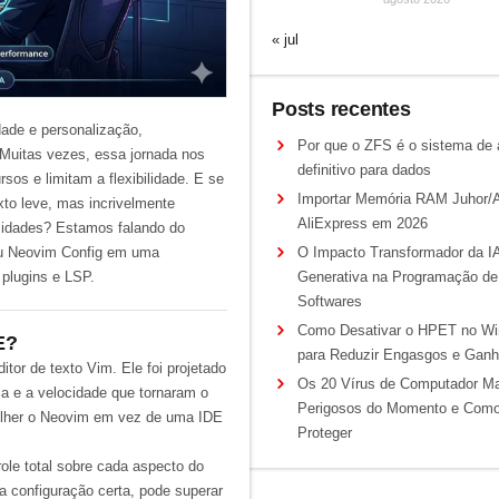
« jul
Posts recentes
dade
e personalização,
Por que o ZFS é o sistema de 
Muitas vezes, essa jornada nos
definitivo para dados
os e limitam a flexibilidade. E se
Importar Memória RAM Juhor/
xto leve, mas incrivelmente
AliExpress em 2026
sidades? Estamos falando do
eu
Neovim Config
em uma
O Impacto Transformador da I
,
plugins
e
LSP
.
Generativa na Programação de
Softwares
Como Desativar o HPET no Wi
E?
para Reduzir Engasgos e Gan
or de texto Vim. Ele foi projetado
Os 20 Vírus de Computador M
cia e a velocidade que tornaram o
Perigosos do Momento e Com
colher o Neovim em vez de uma IDE
Proteger
ole total sobre cada aspecto do
a configuração certa, pode superar