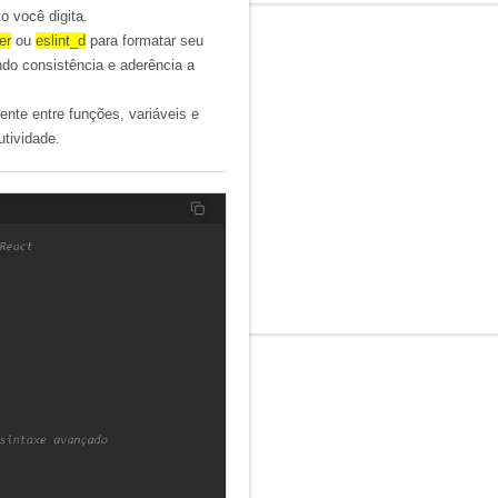
o você digita.
er
ou
eslint_d
para formatar seu
ndo consistência e aderência a
ente entre funções, variáveis e
utividade
.