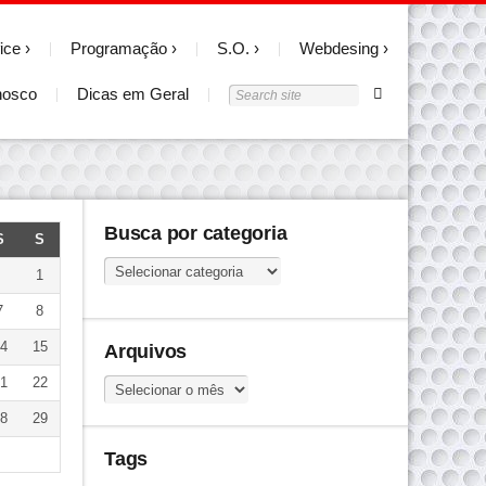
ice
Programação
S.O.
Webdesing
nosco
Dicas em Geral
Busca por categoria
S
S
Busca
1
por
7
8
categoria
4
15
Arquivos
1
22
Arquivos
8
29
Tags