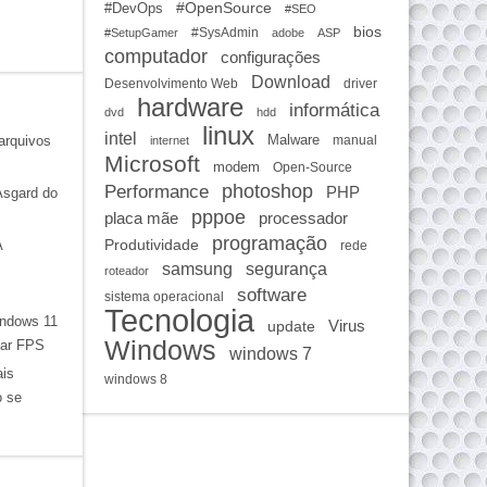
#OpenSource
#DevOps
#SEO
bios
#SysAdmin
#SetupGamer
adobe
ASP
computador
configurações
Download
Desenvolvimento Web
driver
hardware
informática
dvd
hdd
linux
intel
arquivos
Malware
manual
internet
Microsoft
modem
Open-Source
photoshop
Performance
PHP
Asgard do
pppoe
placa mãe
processador
programação
A
Produtividade
rede
samsung
segurança
roteador
software
sistema operacional
Tecnologia
ndows 11
Virus
update
Windows
har FPS
windows 7
ais
windows 8
o se